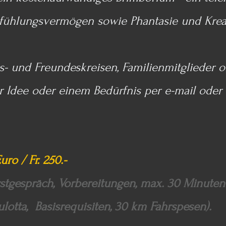
infühlungsvermögen sowie Phantasie und Kreat
- und Freundeskreisen, Familienmitglieder od
r Idee oder einem Bedürfnis per e-mail oder 
uro / Fr. 250.-
 Erstgespräch, Vorbereitungen, max. 30 Minut
lotta, Basisrequisiten, 30 km Fahrspesen).